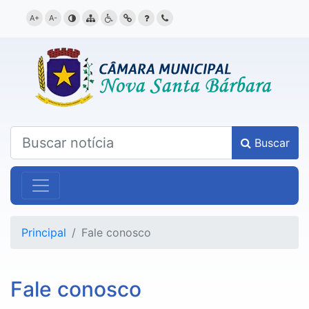
A+
A-
contraste
mapa
acessibilidade
link
dúvida
contato
Buscar
Principal
Fale conosco
Fale conosco