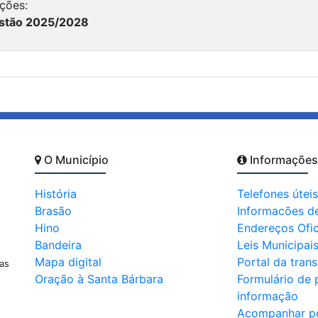
ções:
estão 2025/2028
O Município
Informações
História
Telefones úteis
Brasão
Informacões d
Hino
Endereços Ofic
Bandeira
Leis Municipai
Mapa digital
Portal da tran
as
Oração à Santa Bárbara
Formulário de 
informação
Acompanhar p