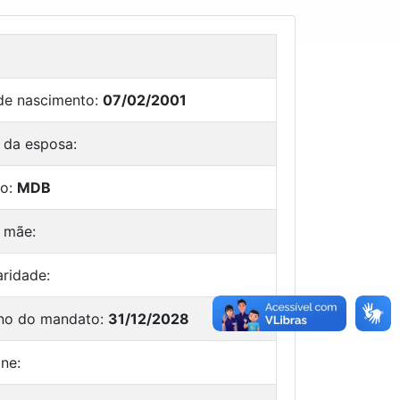
de nascimento:
07/02/2001
da esposa:
do:
MDB
 mãe:
aridade:
no do mandato:
31/12/2028
ne: