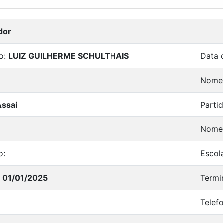
dor
o:
LUIZ GUILHERME SCHULTHAIS
Data 
Nome 
Assai
Parti
Nome
o:
Escol
:
01/01/2025
Termi
Telefo