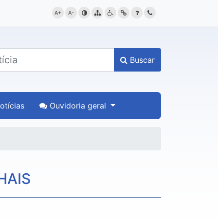
A+
A-
contraste
mapa
acessibilidade
link
dúvida
contato
Buscar
tícias
Ouvidoria geral
HAIS