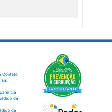
e Contato
iais
s
sparência
pedido de
edido de